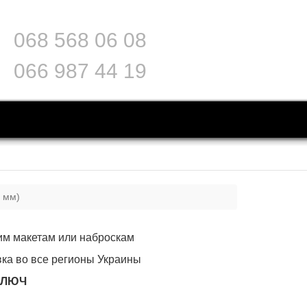
068 568 06 08
066 987 44 19
0 мм)
им макетам или наброскам
вка во все регионы Украины
КЛЮЧ