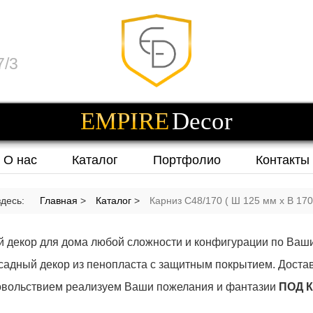
7/3
EMPIRE
Decor
О нас
Каталог
Портфолио
Контакты
здесь:
Главная
>
Каталог
>
Карниз С48/170 ( Ш 125 мм х В 17
декор для дома любой сложности и конфигурации по Ваш
садный декор из пенопласта с защитным покрытием. Доста
овольствием реализуем Ваши пожелания и фантазии
ПОД 