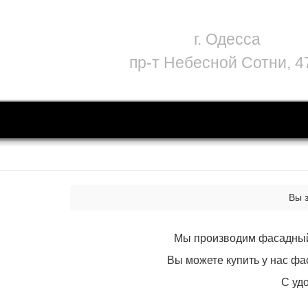
г. Одесса
пр-т Небесной Сотни, 4
Вы 
Мы производим фасадный 
Вы можете купить у нас фа
С уд